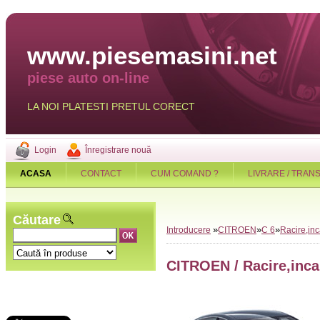
www.piesemasini.net
piese auto on-line
LA NOI PLATESTI PRETUL CORECT
Login
Înregistrare nouă
ACASA
CONTACT
CUM COMAND ?
LIVRARE / TRAN
Căutare
»
»
»
Introducere
CITROEN
C 6
Racire,inc
CITROEN / Racire,inca