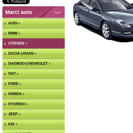
Marci auto
AUDI
»
BMW
»
CITROEN
»
DACIA LOGAN
»
DAEWOO-CHEVROLET
»
FIAT
»
FORD
»
HONDA
»
HYUNDAI
»
JEEP
»
KIA
»