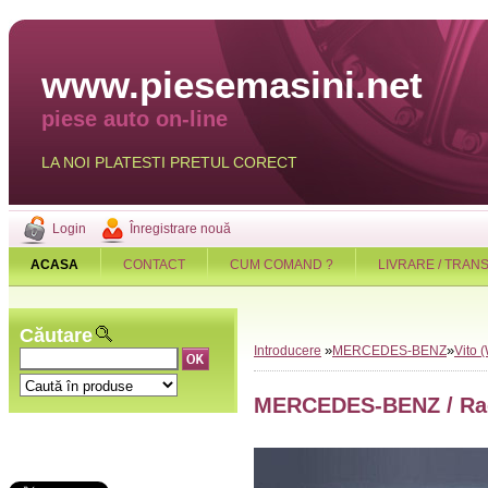
www.piesemasini.net
piese auto on-line
LA NOI PLATESTI PRETUL CORECT
Login
Înregistrare nouă
ACASA
CONTACT
CUM COMAND ?
LIVRARE / TRAN
Căutare
»
»
Introducere
MERCEDES-BENZ
Vito 
MERCEDES-BENZ / Raci