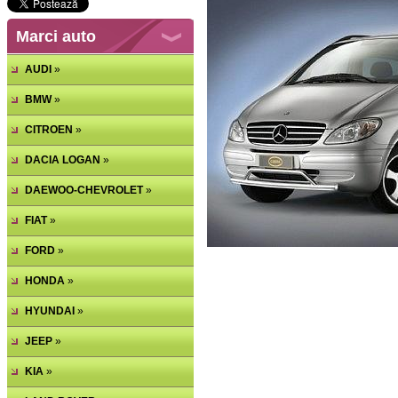
Marci auto
AUDI
»
BMW
»
CITROEN
»
DACIA LOGAN
»
DAEWOO-CHEVROLET
»
FIAT
»
FORD
»
HONDA
»
HYUNDAI
»
JEEP
»
KIA
»